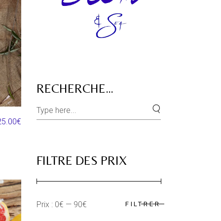
RECHERCHE…
Search
for:
25.00
€
FILTRE DES PRIX
Prix :
0€
—
90€
FILTRER
Prix
Prix
min
max