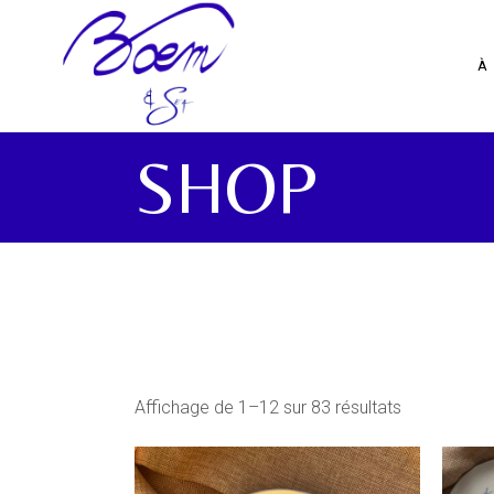
Skip
to
the
content
À
SHOP
Affichage de 1–12 sur 83 résultats