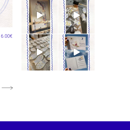
6.00
€