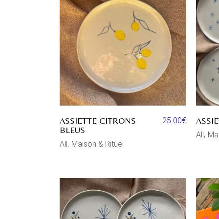
ASSIETTE CITRONS
ASSI
25.00
€
BLEUS
All
Mai
All
Maison & Rituel