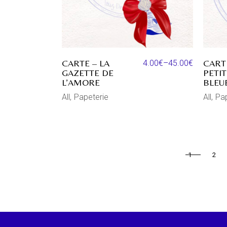
CARTE – LA
CART
4.00
€
–
45.00
€
GAZETTE DE
PETIT
L’AMORE
BLEU
All
Papeterie
All
Pap
1
2