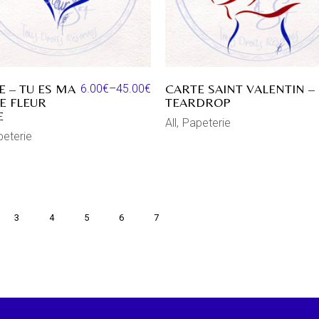
E – TU ES MA
CARTE SAINT VALENTIN –
6.00
€
–
45.00
€
E FLEUR
TEARDROP
E
All
Papeterie
eterie
3
4
5
6
7