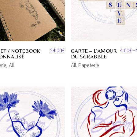
ET / NOTEBOOK
CARTE – L’AMOUR
24.00
€
4.00
€
–
ONNALISÉ
DU SCRABBLE
rie
All
All
Papeterie