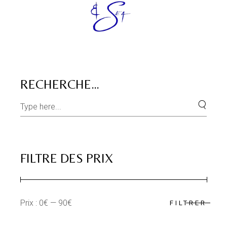
RECHERCHE…
Search
for:
FILTRE DES PRIX
Prix :
0€
—
90€
FILTRER
Prix
Prix
min
max