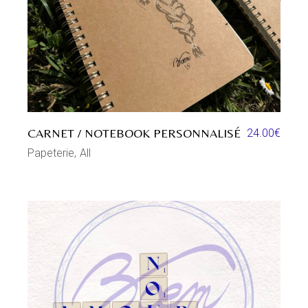
CARNET / NOTEBOOK PERSONNALISÉ
24.00
€
Papeterie
All