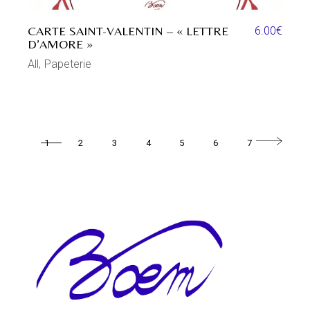
CARTE SAINT-VALENTIN – « LETTRE
6.00
€
D’AMORE »
All
Papeterie
1
2
3
4
5
6
7