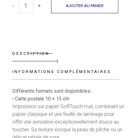
-
+
AJOUTER AU PANIER
Carte - l'AMour du Scrabble quantity
DESCRIPTION
INFORMATIONS COMPLÉMENTAIRES
Différents formats sont disponibles :
•
Carte postale 10 × 15 cm
Impression sur papier SoftTouch mat, combinant un
papier classique et une feuille de laminage pour
offrir une sensation exceptionnellement douce au
toucher. Sa texture évoque la peau de pêche ou un
délicat pétale de rose.