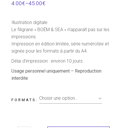
4.00
€
–
45.00
€
Illustration digitale.
Le filigrane « BOĒM & SEA » n’apparaît pas sur les
impressions.
Impression en édition limitée, série numérotée et
signée pour les formats à partir du A4.
Délai d’impression : environ 10 jours.
Usage
personnel
uniquement –
Reproduction
interdite
Choisir une option…
FORMATS