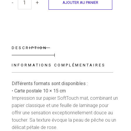
-
+
AJOUTER AU PANIER
Carte - La Gazette de l'AMore quantity
DESCRIPTION
INFORMATIONS COMPLÉMENTAIRES
Différents formats sont disponibles :
•
Carte postale 10 × 15 cm
Impression sur papier SoftTouch mat, combinant un
papier classique et une feuille de laminage pour
offrir une sensation exceptionnellement douce au
toucher. Sa texture évoque la peau de pêche ou un
délicat pétale de rose.