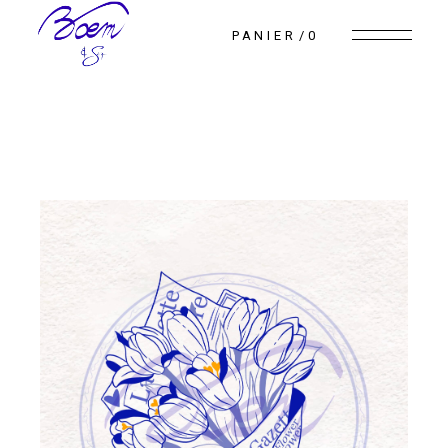
Skip
to
PANIER
0
the
content