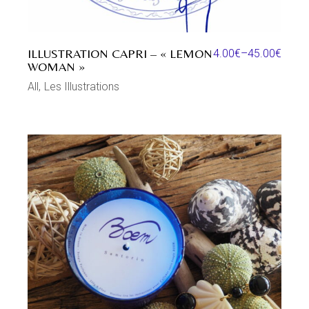
ILLUSTRATION CAPRI – « LEMON
4.00
€
–
45.00
€
WOMAN »
All
Les Illustrations