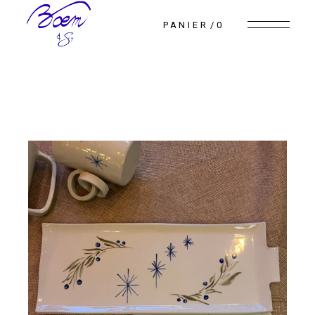
Skip
to
PANIER
0
the
content