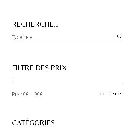
RECHERCHE…
Search
for:
FILTRE DES PRIX
Prix :
0€
—
90€
FILTRER
Prix
Prix
min
max
CATÉGORIES