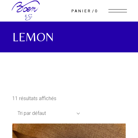
Skip
to
PANIER
0
the
content
LEMON
11 résultats affichés
Tri par défaut