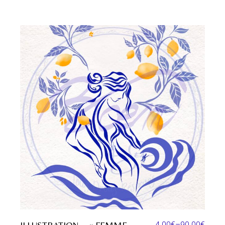
ILLUSTRATION – « FEMME
4.00
€
–
90.00
€