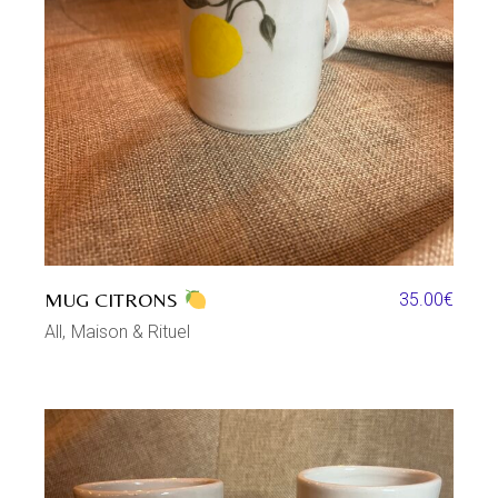
MUG CITRONS
35.00
€
All
Maison & Rituel