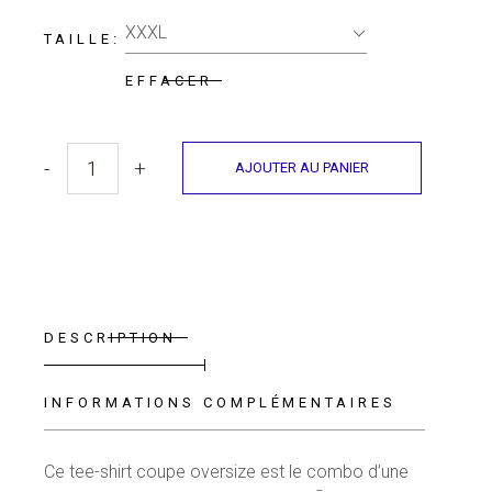
XXXL
TAILLE
EFFACER
-
+
AJOUTER AU PANIER
Tee-shirt Oversize "Soulmate" quantity
DESCRIPTION
INFORMATIONS COMPLÉMENTAIRES
Ce tee-shirt coupe oversize est le combo d’une