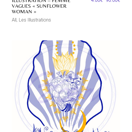
ILLUSTRATION – FEMME
4.00
€
–
90.00
€
VAGUES « SUNFLOWER
WOMAN »
All
Les Illustrations