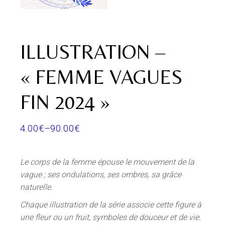
ILLUSTRATION –
« FEMME VAGUES
FIN 2024 »
4.00
€
–
90.00
€
Le corps de la femme épouse le mouvement de la
vague ; ses ondulations, ses ombres, sa grâce
naturelle.
Chaque illustration de la série associe cette figure à
une fleur ou un fruit, symboles de douceur et de vie.