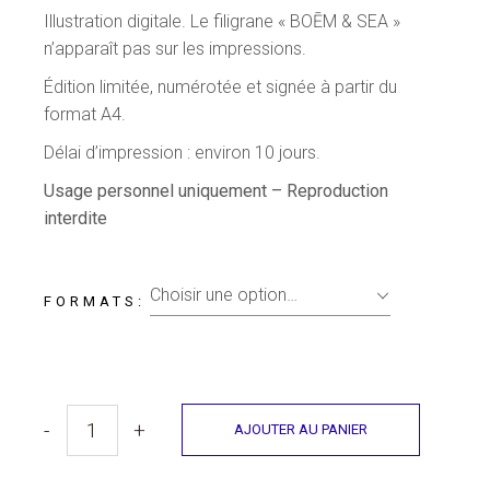
Illustration digitale. Le filigrane « BOĒM & SEA »
n’apparaît pas sur les impressions.
Édition limitée, numérotée et signée à partir du
format A4.
Délai d’impression : environ 10 jours.
Usage personnel uniquement – Reproduction
interdite
Choisir une option…
FORMATS
-
+
AJOUTER AU PANIER
Illustration - "Femme Vagues fin 2024" quantity