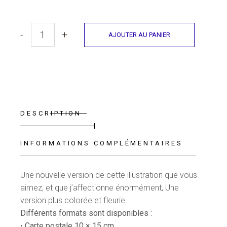
-
+
AJOUTER AU PANIER
Illustration "Awakening Rose" Version 2 quantity
DESCRIPTION
INFORMATIONS COMPLÉMENTAIRES
Une nouvelle version de cette illustration que vous
aimez, et que j’affectionne énormément, Une
version plus colorée et fleurie.
Différents formats sont disponibles :
•
Carte postale 10 × 15 cm