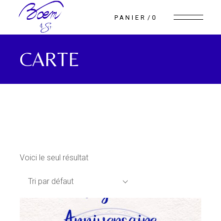
Skip
to
PANIER
0
the
content
CARTE
Voici le seul résultat
Tri par défaut