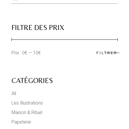
FILTRE DES PRIX
Prix :
0€
—
10€
FILTRER
Prix
Prix
min
max
CATÉGORIES
All
Les Illustrations
Maison & Rituel
Papeterie