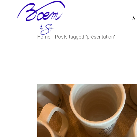
Skip
to
the
content
À
Home
Posts tagged "présentation"